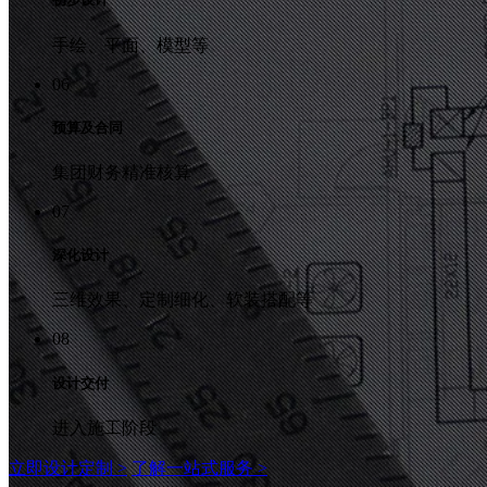
手绘、平面、模型等
06
预算及合同
集团财务精准核算
07
深化设计
三维效果、定制细化、软装搭配等
08
设计交付
进入施工阶段
立即设计定制 >
了解一站式服务 >