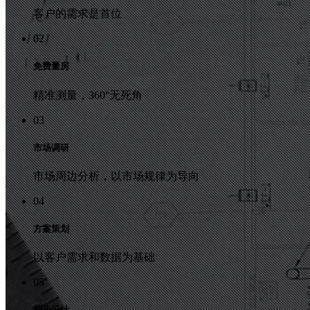
客户的需求是首位
02
免费量房
精准测量，360°无死角
03
市场调研
市场周边分析，以市场规律为导向
04
方案策划
以客户需求和数据为基础
05
初步设计