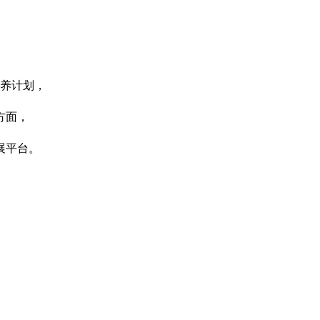
养计划，
方面，
展平台。