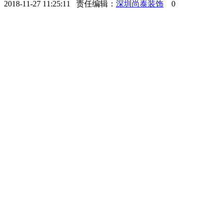
2018-11-27 11:25:11 责任编辑：
深圳尚泰装饰
0