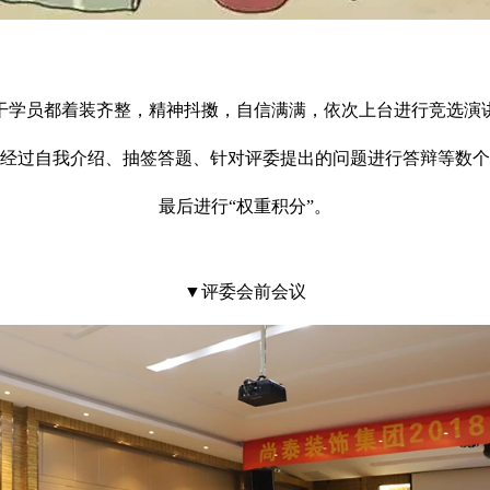
干学员都着装齐整，精神抖擞，自信满满，
依次上台进行竞选演
经过自我介绍、抽签答题、针对评委提出的问题进行答辩等数个
最后进行“权重积分”。
▼评委会前会议