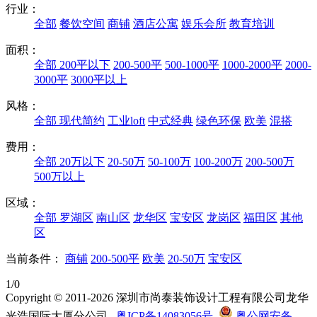
行业：
全部
餐饮空间
商铺
酒店公寓
娱乐会所
教育培训
面积：
全部
200平以下
200-500平
500-1000平
1000-2000平
2000-
3000平
3000平以上
风格：
全部
现代简约
工业loft
中式经典
绿色环保
欧美
混搭
费用：
全部
20万以下
20-50万
50-100万
100-200万
200-500万
500万以上
区域：
全部
罗湖区
南山区
龙华区
宝安区
龙岗区
福田区
其他
区
当前条件：
商铺
200-500平
欧美
20-50万
宝安区
1/0
Copyright © 2011-2026 深圳市尚泰装饰设计工程有限公司龙华
光浩国际大厦分公司
粤ICP备14083056号
粤公网安备