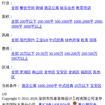
行业：
全部
餐饮空间
商铺
酒店公寓
娱乐会所
教育培训
面积：
全部
200平以下
200-500平
500-1000平
1000-2000平
2000-
3000平
3000平以上
风格：
全部
现代简约
工业loft
中式经典
绿色环保
欧美
混搭
费用：
全部
20万以下
20-50万
50-100万
100-200万
200-500万
500万以上
区域：
全部
罗湖区
南山区
龙华区
宝安区
龙岗区
福田区
其他
区
当前条件：
酒店公寓
1000-2000平
中式经典
20万以下
宝安区
1/0
Copyright © 2011-2026 深圳市尚泰装饰设计工程有限公司龙华
光浩国际大厦分公司
粤ICP备14083056号
粤公网安备