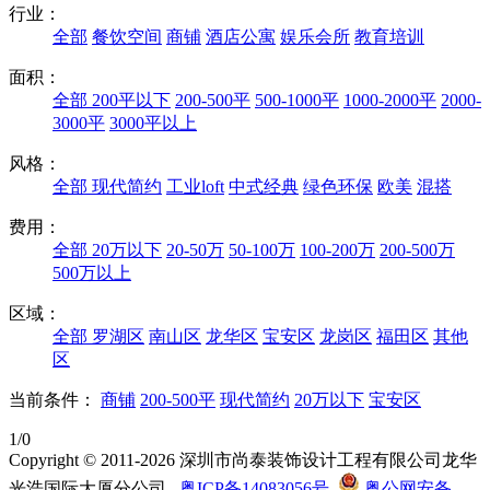
行业：
全部
餐饮空间
商铺
酒店公寓
娱乐会所
教育培训
面积：
全部
200平以下
200-500平
500-1000平
1000-2000平
2000-
3000平
3000平以上
风格：
全部
现代简约
工业loft
中式经典
绿色环保
欧美
混搭
费用：
全部
20万以下
20-50万
50-100万
100-200万
200-500万
500万以上
区域：
全部
罗湖区
南山区
龙华区
宝安区
龙岗区
福田区
其他
区
当前条件：
商铺
200-500平
现代简约
20万以下
宝安区
1/0
Copyright © 2011-2026 深圳市尚泰装饰设计工程有限公司龙华
光浩国际大厦分公司
粤ICP备14083056号
粤公网安备