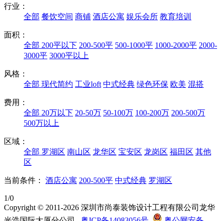
行业：
全部
餐饮空间
商铺
酒店公寓
娱乐会所
教育培训
面积：
全部
200平以下
200-500平
500-1000平
1000-2000平
2000-
3000平
3000平以上
风格：
全部
现代简约
工业loft
中式经典
绿色环保
欧美
混搭
费用：
全部
20万以下
20-50万
50-100万
100-200万
200-500万
500万以上
区域：
全部
罗湖区
南山区
龙华区
宝安区
龙岗区
福田区
其他
区
当前条件：
酒店公寓
200-500平
中式经典
罗湖区
1/0
Copyright © 2011-2026 深圳市尚泰装饰设计工程有限公司龙华
光浩国际大厦分公司
粤ICP备14083056号
粤公网安备